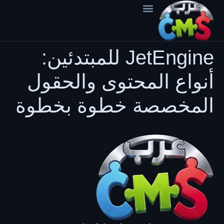
content
عن المنصة
JetEngine للمبتدئين:
أنواع المحتوى والحقول
المخصصة خطوة بخطوة