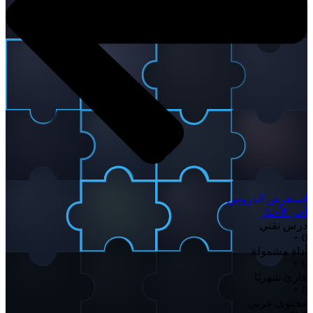
استعرض الدروس
آخر الأخبار
درس تقني
+
0
أداة مشمولة
+
0
قارئ شهريًا
+
0
محتوى عربي