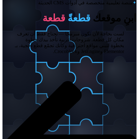
منصة تعليمية متخصصة في أدوات CMS الحديثة
ابنِ موقعك
قطعةً
قطعة
لست بحاجة لأن تكون مبرمجًا — تحتاج فقط أن تعرف
مكان كل قطعة. شروحات عربية تأخذ بيدك خطوة
بخطوة لتبني مواقع احترافية وكأنك تجمّع قطع أحجية، بـ
Elementor وJetEngine وCrocoblock.