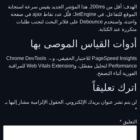
الهدف: أقل من 200ms. هذا المؤشر الجديد يقيس سرعة استجابة
الموقع للتفاعل. في JetEngine: قلّل عدد نقاط ajax في صفحة
واحدة، واستخدم Debounce على فلاتر البحث لتجنب طلبات
متكررة عند الكتابة.
أدوات القياس الموصى بها
PageSpeed Insights للاختبار الحقيقي، وChrome DevTools →
Performance لتحليل مفصّل، وWeb Vitals Extension للمراقبة
الفورية أثناء التصفح.
اترك تعليقاً
لن يتم نشر عنوان بريدك الإلكتروني.
الحقول الإلزامية مشار إليها بـ
*
التعليق
*